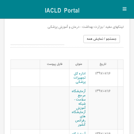
IACLD Portal
Toggl
navig
لینکهای مفید / وزارت بهداشت - درمان و آموزش پزشکی
تاریخ
عنوان
فایل پیوست
۱۳۹۷/۰۷/۱۶
اداره کل
تجهیزات
پزشکی
۱۳۹۷/۰۷/۱۶
آزمایشگاه
مرجع
سلامت -
شبکه
آموزش
آزمایشگاه
های
رفرانس
کشور