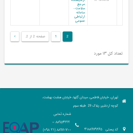
۱۳۹۷/۰۷/۱۶
آزمایشگاه
مرجع
سلامت -
سامانه
ارتباطی
عمومی
2
1
صفحه 2 از 2.
تعداد کل ۱۳ مورد
تهران، خیابان فاطمی، میدان گلها، خیابان هشت بهشت،
کوچه اردشیر، پلاک 29 طبقه سوم
شماره تماس
88954222 -
کد پستی
4188979265
88970700 (21 98+)