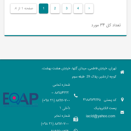
4
3
2
1
صفحه 1 از 4.
تعداد کل ۳۴ مورد
تهران، خیابان فاطمی، میدان گلها، خیابان هشت بهشت،
کوچه اردشیر، پلاک 29 طبقه سوم
شماره تماس
88954222 -
کد پستی
4188979265
88970700 (21 98+)
پست الکترونیک
داخلی 1
iacld@yahoo.com
شماره نمابر
88970700 (21 98+)