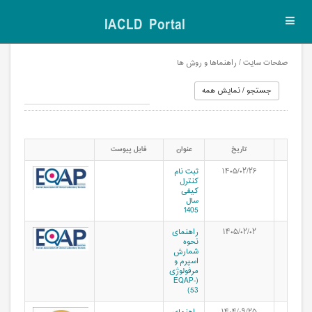
IACLD Portal
Toggl
navig
صفحات سایت / راهنماها و روش ها
تاریخ
عنوان
فایل پیوست
۱۴۰۵/۰۲/۲۶
ثبت نام
کنترل
کیفی
سال
1405
۱۴۰۵/۰۲/۰۲
راهنمای
نحوه
شمارش
اسپرم و
مرفولوژی
(EQAP-
53)