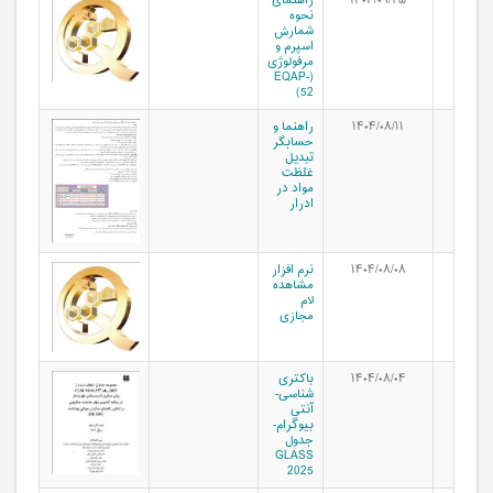
۱۴۰۴/۰۹/۲۵
راهنمای
نحوه
شمارش
اسپرم و
مرفولوژی
(EQAP-
52)
۱۴۰۴/۰۸/۱۱
راهنما و
حسابگر
تبدیل
غلظت
مواد در
ادرار
۱۴۰۴/۰۸/۰۸
نرم افزار
مشاهده
لام
مجازی
۱۴۰۴/۰۸/۰۴
باکتری
شناسی-
آنتی
بیوگرام-
جدول
GLASS
2025